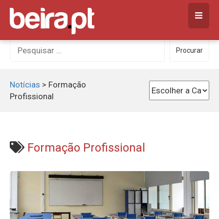
Skip
to
content
Procurar
Procurar
por:
Notícias
>
Formação
Profissional
Formação Profissional