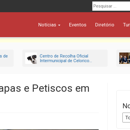
Procurar
por:
Notícias
Eventos
Diretório
Tu
s de
Centro de Recolha Oficial
Intermunicipal de Celorico...
Tapas e Petiscos em
No