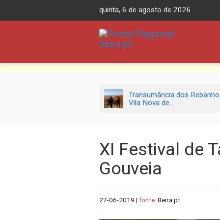
Skip
quinta, 6 de agosto de 2026
to
content
Transumância dos Rebanho
Vila Nova de...
XI Festival de 
Gouveia
27-06-2019
|
fonte:
Beira.pt