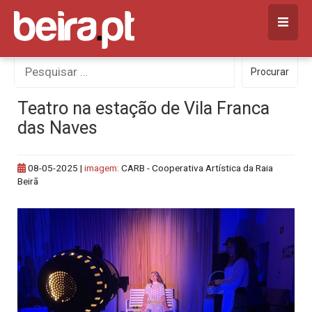
Skip
to
content
Procurar
Procurar
por:
Teatro na estação de Vila Franca
das Naves
08-05-2025
|
imagem:
CARB - Cooperativa Artística da Raia
Beirã