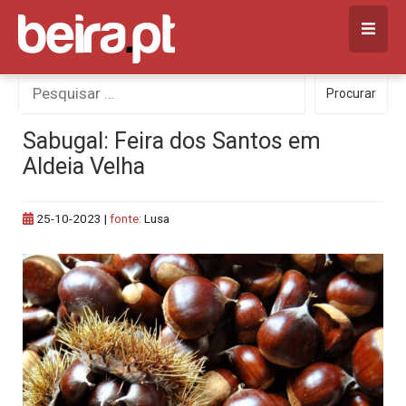
Skip
to
content
Procurar
Procurar
por:
Sabugal: Feira dos Santos em
Aldeia Velha
25-10-2023
|
fonte:
Lusa