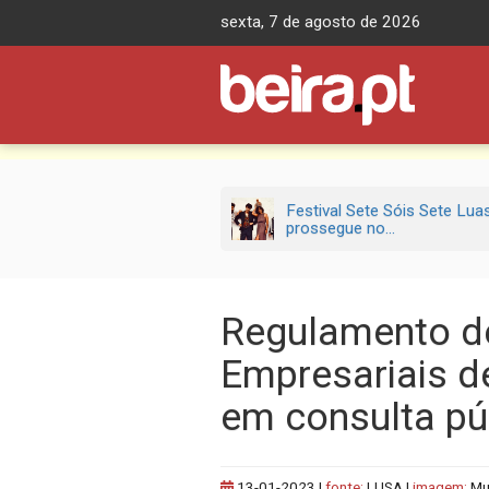
Skip
sexta, 7 de agosto de 2026
to
content
Festival Sete Sóis Sete Lua
prossegue no...
Regulamento de
Empresariais d
em consulta pú
13-01-2023
|
fonte:
LUSA |
imagem:
Mu