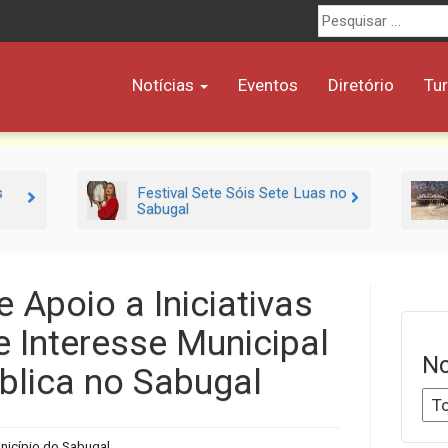
Procurar
por:
Notícias
Eventos
Diretório
Tu
s
Festival Sete Sóis Sete Luas no
Sabugal
 Apoio a Iniciativas
e Interesse Municipal
No
blica no Sabugal
nicípio do Sabugal