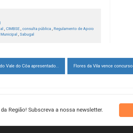
l
al
,
CIMBSE
,
consulta pública
,
Regulamento de Apoio
e Municipal
,
Sabugal
Livro sobre plantas medicinais do Vale do Côa apresentado na Universidade de Coimbra
da Região! Subscreva a nossa newsletter.