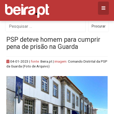
Skip
to
content
Procurar
Procurar
por:
PSP deteve homem para cumprir
pena de prisão na Guarda
04-01-2023
|
fonte:
Beira.pt |
imagem:
Comando Distrital da PSP
da Guarda (Foto de Arquivo)