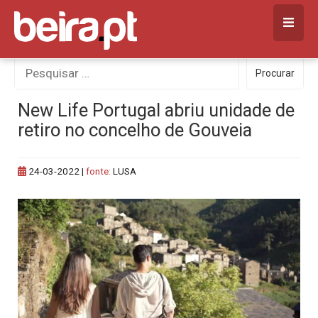
Skip
to
content
Procurar
Procurar
por:
New Life Portugal abriu unidade de
retiro no concelho de Gouveia
24-03-2022
|
fonte:
LUSA