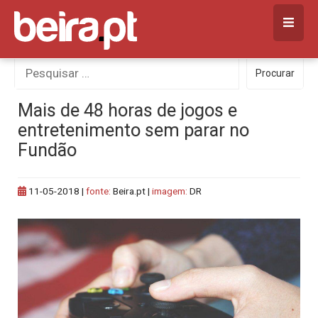
Skip
to
content
Procurar
Procurar
por:
Mais de 48 horas de jogos e
entretenimento sem parar no
Fundão
11-05-2018
|
fonte:
Beira.pt |
imagem:
DR