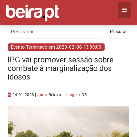
Skip
to
content
Procurar
Procurar
por:
Evento Terminado em 2023-02-08 13:00:00
IPG vai promover sessão sobre
combate à marginalização dos
idosos
24-01-2023
|
fonte:
Beira.pt |
imagem:
DR