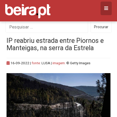
Skip
to
content
Procurar
Procurar
por:
IP reabriu estrada entre Piornos e
Manteigas, na serra da Estrela
16-09-2022
|
fonte:
LUSA |
imagem:
© Getty Images