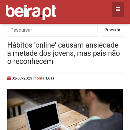
Skip
to
content
Procurar
Procurar
por:
Hábitos 'online' causam ansiedade
a metade dos jovens, mas pais não
o reconhecem
02-03-2023
|
fonte:
Lusa