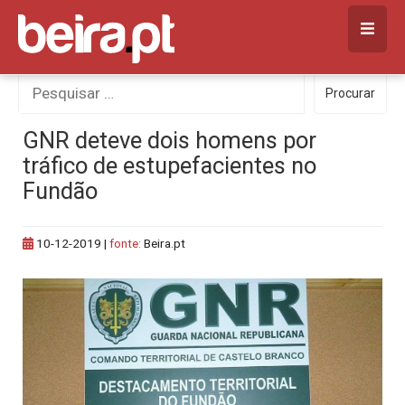
Skip
to
content
Procurar
Procurar
por:
GNR deteve dois homens por
tráfico de estupefacientes no
Fundão
10-12-2019
|
fonte:
Beira.pt