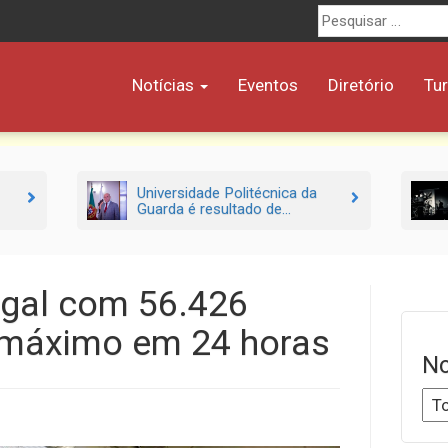
Procurar
por:
Notícias
Eventos
Diretório
Tu
Universidade Politécnica da
Guarda é resultado de...
ugal com 56.426
 máximo em 24 horas
No