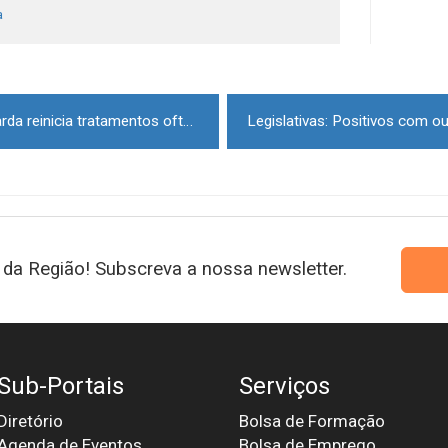
a
Unidade Local de Saúde da Guarda reinicia tratamentos oftalmológicos intravítreos
da Região! Subscreva a nossa newsletter.
Sub-Portais
Serviços
Diretório
Bolsa de Formação
Agenda de Eventos
Bolsa de Emprego