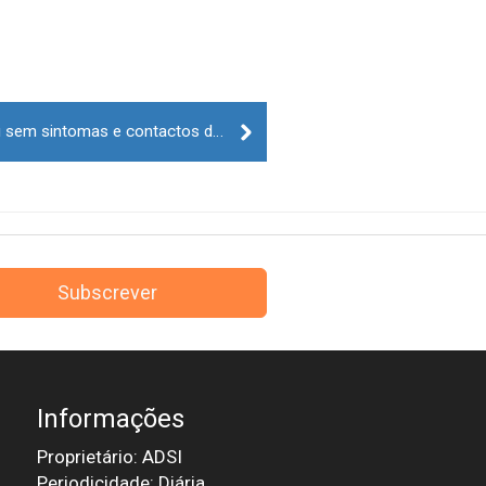
Legislativas: Positivos com ou sem sintomas e contactos de risco podem sair para votar
Subscrever
Informações
Proprietário: ADSI
Periodicidade: Diária