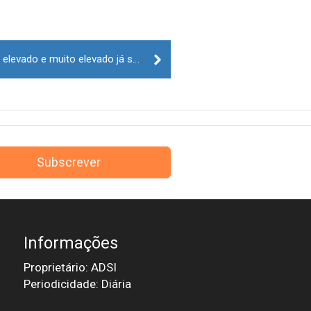
Covid-19. Concelhos em risco elevado e muito elevado já são mais de 200
Subscrever
Informações
Proprietário: ADSI
Periodicidade: Diária