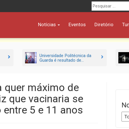
Procurar
por:
Notícias
Eventos
Diretório
Tu
Universidade Politécnica da
Guarda é resultado de...
a quer máximo de
z que vacinaria se
No
o entre 5 e 11 anos