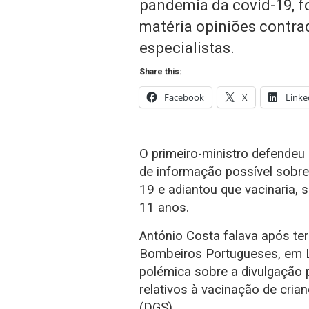
pandemia da covid-19, f
matéria opiniões contrad
especialistas.
Share this:
Facebook
X
Linke
O primeiro-ministro defendeu
de informação possível sobre
19 e adiantou que vacinaria, s
11 anos.
António Costa falava após te
Bombeiros Portugueses, em L
polémica sobre a divulgação p
relativos à vacinação de cria
(DGS).