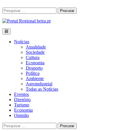
Skip
to
Procurar
Procurar
content
por:
Notícias
Atualidade
Sociedade
Cultura
Economia
Desporto
Política
Ambiente
Agroindustrial
Todas as Notícias
Eventos
Diretório
Turismo
Economia
Opinião
Procurar
Procurar
por: