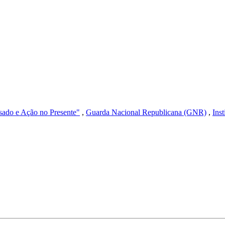
ssado e Ação no Presente"
,
Guarda Nacional Republicana (GNR)
,
Ins