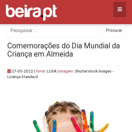
Skip
to
content
Procurar
Procurar
por:
Comemorações do Dia Mundial da
Criança em Almeida
27-05-2022
|
fonte:
LUSA |
imagem:
Shutterstock Images -
Licença Standard