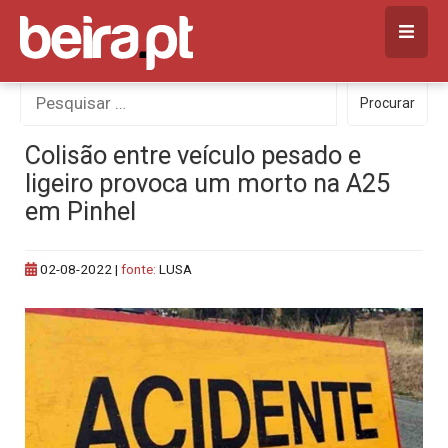
Skip
to
content
Procurar
Procurar
por:
Colisão entre veículo pesado e
ligeiro provoca um morto na A25
em Pinhel
02-08-2022
|
fonte:
LUSA