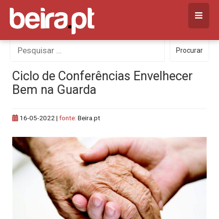
Skip
to
content
Procurar
Procurar
por:
Ciclo de Conferências Envelhecer
Bem na Guarda
16-05-2022
|
fonte:
Beira.pt