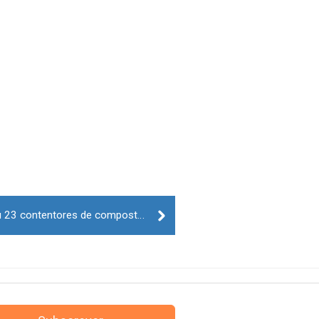
Município de Gouveia entregou 23 contentores de compostagem às escolas