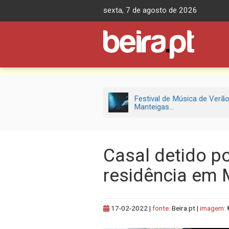
Skip
sexta, 7 de agosto de 2026
to
content
Festival de Música de Verã
Manteigas...
Casal detido po
residência em 
17-02-2022
|
fonte:
Beira.pt |
imagem: