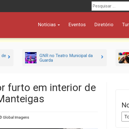
Procurar
por:
Notícias
Eventos
Diretório
Tu
o de
GNR no Teatro Municipal da
Guarda
r furto em interior de
Manteigas
No
© Global Imagens