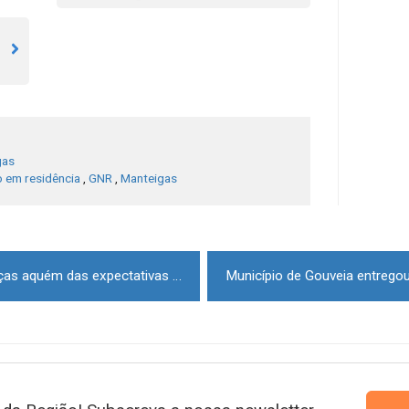
o
gas
o em residência
,
GNR
,
Manteigas
Covid-19: Vacinação das crianças aquém das expectativas motiva apelo aos pais