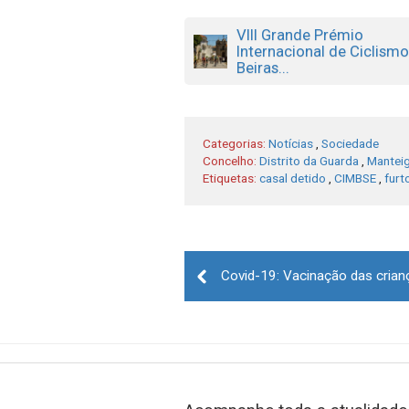
VIII Grande Prémio
Internacional de Ciclism
Beiras...
Categorias:
Notícias
,
Sociedade
Concelho:
Distrito da Guarda
,
Mantei
Etiquetas:
casal detido
,
CIMBSE
,
furt
Post
navigation