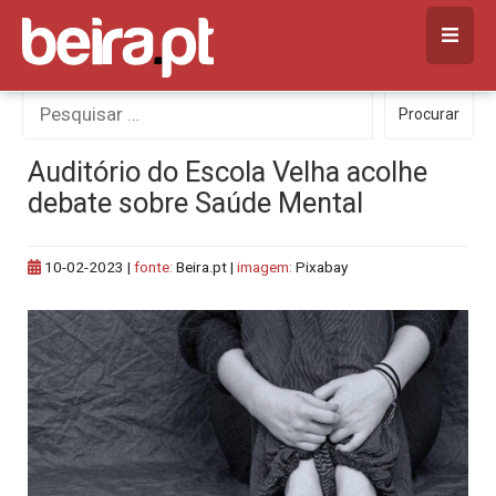
Skip
to
content
Procurar
Procurar
por:
Auditório do Escola Velha acolhe
debate sobre Saúde Mental
10-02-2023
|
fonte:
Beira.pt |
imagem:
Pixabay