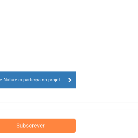
Associação de Transumância e Natureza participa no projeto “LIFE Aegypius Return”
Subscrever