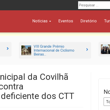
Procurar
por:
Notícias
Eventos
Diretório
Tu
VIII Grande Prémio
Internacional de Ciclismo
Beiras...
icipal da Covilhã
contra
No
deficiente dos CTT