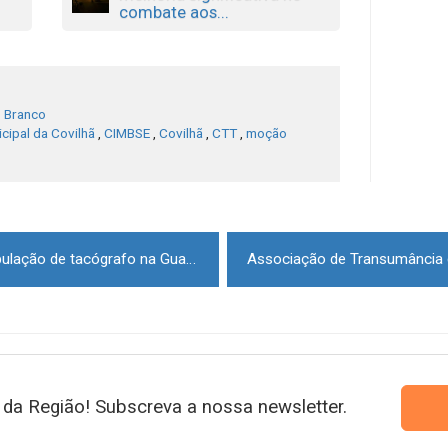
combate aos...
o Branco
cipal da Covilhã
,
CIMBSE
,
Covilhã
,
CTT
,
moção
Dois detidos por alegada manipulação de tacógrafo na Guarda
da Região! Subscreva a nossa newsletter.