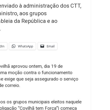
enviado à administração dos CTT,
inistro, aos grupos
leia da República e ao
.
dIn
WhatsApp
Email
vilhã aprovou ontem, dia 19 de
 uma moção contra o funcionamento
se exige que seja assegurado o serviço
de correio.
s os grupos municipais eleitos naquele
oligação “Covilhã tem Força”) começa