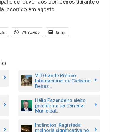
pal e de louvor aos bombeiros durante o
la, ocorrido em agosto.
dIn
WhatsApp
Email
do
VIII Grande Prémio
Internacional de Ciclismo
Beiras...
Hélio Fazendeiro eleito
presidente da Câmara
Municipal...
Incêndios: Registada
melhoria significativa no