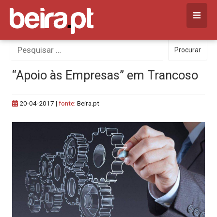
Skip
to
content
Procurar
Procurar
por:
“Apoio às Empresas” em Trancoso
20-04-2017
|
fonte:
Beira.pt