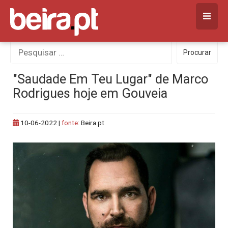
Skip
to
content
Procurar
Procurar
por:
"Saudade Em Teu Lugar" de Marco
Rodrigues hoje em Gouveia
10-06-2022
|
fonte:
Beira.pt