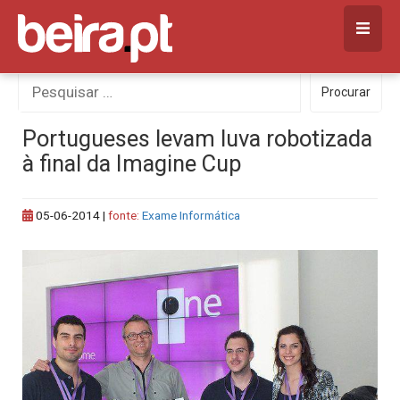
Skip
to
content
Procurar
Procurar
por:
Portugueses levam luva robotizada
à final da Imagine Cup
05-06-2014
|
fonte:
Exame Informática