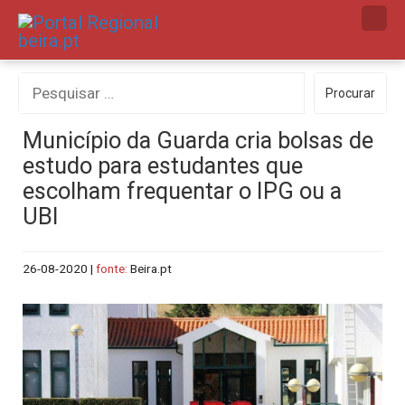
Skip
to
content
Procurar
Procurar
por:
Município da Guarda cria bolsas de
estudo para estudantes que
escolham frequentar o IPG ou a
UBI
26-08-2020
|
fonte:
Beira.pt