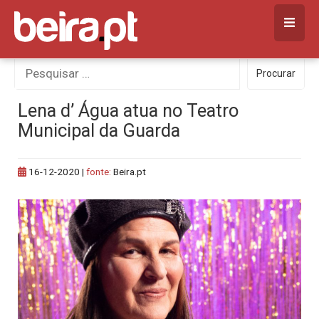
Skip
to
content
Procurar
Procurar
por:
Lena d’ Água atua no Teatro
Municipal da Guarda
16-12-2020
|
fonte:
Beira.pt