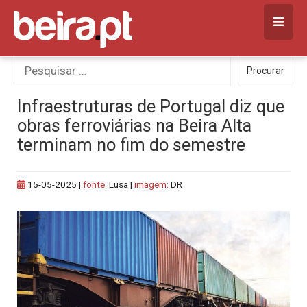
Skip
to
content
Procurar
Procurar
por:
Infraestruturas de Portugal diz que
obras ferroviárias na Beira Alta
terminam no fim do semestre
15-05-2025
|
fonte:
Lusa |
imagem:
DR