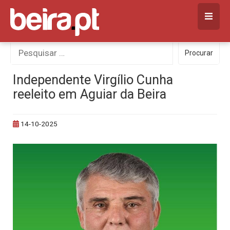
Skip
to
content
Procurar
Procurar
por:
Independente Virgílio Cunha
reeleito em Aguiar da Beira
14-10-2025