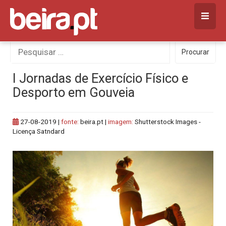
Skip
to
content
Procurar
Procurar
por:
I Jornadas de Exercício Físico e
Desporto em Gouveia
27-08-2019
|
fonte:
beira.pt |
imagem:
Shutterstock Images -
Licença Satndard