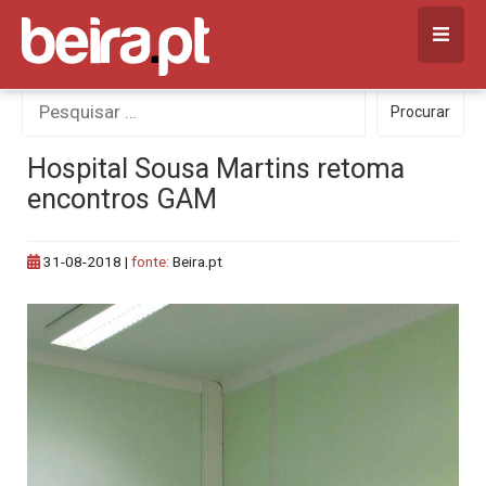
Skip
to
content
Procurar
Procurar
por:
Hospital Sousa Martins retoma
encontros GAM
31-08-2018
|
fonte:
Beira.pt