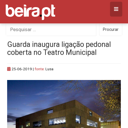
Skip
to
content
Procurar
Procurar
por:
Guarda inaugura ligação pedonal
coberta no Teatro Municipal
25-06-2019
|
fonte:
Lusa