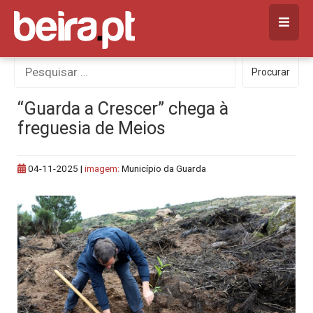
Skip
to
content
Procurar
Procurar
por:
“Guarda a Crescer” chega à
freguesia de Meios
04-11-2025
|
imagem:
Município da Guarda