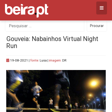
Skip
to
content
Procurar
Procurar
por:
Gouveia: Nabainhos Virtual Night
Run
19-08-2021
|
fonte:
Lusa |
imagem:
DR