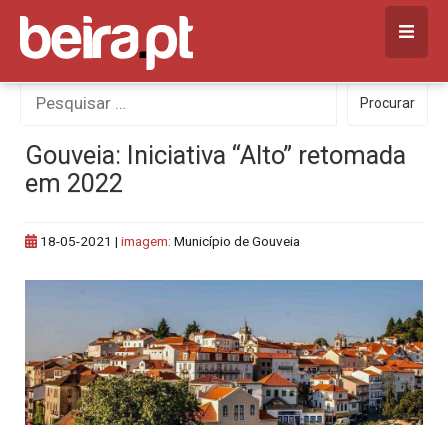
Skip
to
content
Procurar
Procurar
por:
Gouveia: Iniciativa “Alto” retomada
em 2022
18-05-2021
|
imagem:
Município de Gouveia