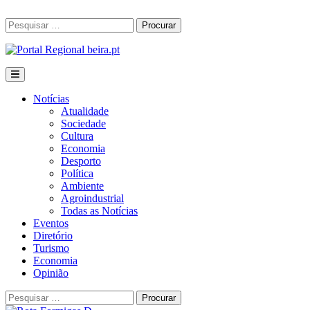
Skip
to
Procurar
Procurar
content
por:
Notícias
Atualidade
Sociedade
Cultura
Economia
Desporto
Política
Ambiente
Agroindustrial
Todas as Notícias
Eventos
Diretório
Turismo
Economia
Opinião
Procurar
Procurar
por: