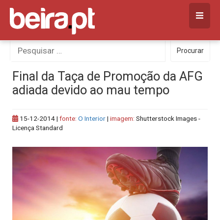
Skip
to
content
Procurar
Procurar
por:
Final da Taça de Promoção da AFG
adiada devido ao mau tempo
15-12-2014
|
fonte:
O Interior
|
imagem:
Shutterstock Images -
Licença Standard