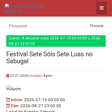
Skip
to
content
Procurar
Procurar
por:
Evento: A decorrer entre 2026-07-19 00:00:00 e 2026-
08-27 23:00:00
Festival Sete Sóis Sete Luas no
Sabugal
07-07-2026
|
imagem:
Ayom
Início:
2026-07-19 00:00:00
Fim:
2026-08-27 23:00:00
Local do Evento:
Sabugal