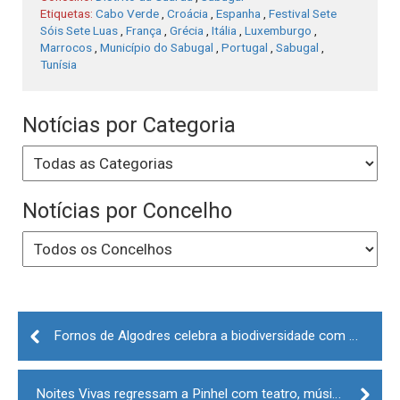
Etiquetas:
Cabo Verde
,
Croácia
,
Espanha
,
Festival Sete
Sóis Sete Luas
,
França
,
Grécia
,
Itália
,
Luxemburgo
,
Marrocos
,
Município do Sabugal
,
Portugal
,
Sabugal
,
Tunísia
Notícias por Categoria
Notícias por Concelho
Post
navigation
Fornos de Algodres celebra a biodiversidade com cinco dias de cultura, ciência e natureza
Noites Vivas regressam a Pinhel com teatro, música e visitas encenadas