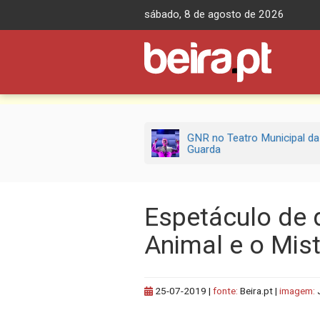
Skip
sábado, 8 de agosto de 2026
to
content
GNR no Teatro Municipal da
Guarda
Espetáculo de 
Animal e o Mist
25-07-2019
|
fonte:
Beira.pt |
imagem: