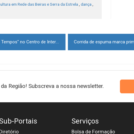
ultura em Rede das Beiras e Serra da Estrela
,
dança
,
Exposição "Bonecas de outros Tempos" no Centro de Interpretação da Cogula
da Região! Subscreva a nossa newsletter.
Sub-Portais
Serviços
Diretório
Bolsa de Formação