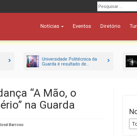
Procurar
por:
Notícias
Eventos
Diretório
Tu
Universidade Politécnica da
Guarda é resultado de...
dança “A Mão, o
ério” na Guarda
No
José Barroso