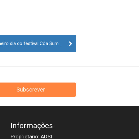
Corrida de espuma marca primeiro dia do festival Côa Summer Fest
Subscrever
Informações
Proprietário: ADSI