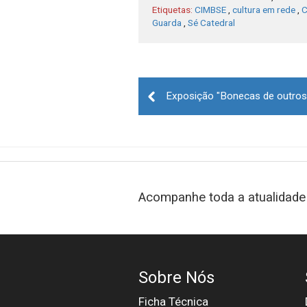
Etiquetas:
CIMBSE
,
cultura em rede
,
C
Guarda
,
Sé Catedral
Post
navigation
Acompanhe toda a atualidade 
Sobre Nós
Ficha Técnica