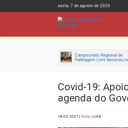
Skip
sexta, 7 de agosto de 2026
to
content
Campeonato Regional de
Patinagem Livre decorreu na.
Covid-19: Apoi
agenda do Gov
18-02-2021
|
fonte:
LUSA