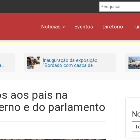
Procurar
por:
Notícias
Eventos
Diretório
Tu
Inauguração da exposição
..
“Bordado com casca de...
os aos pais na
erno e do parlamento
No