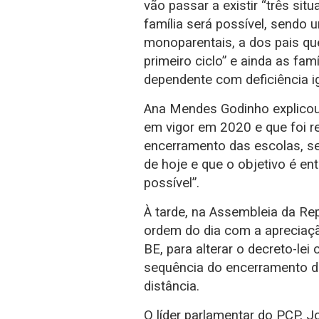
vão passar a existir “três si
família será possível, sendo 
monoparentais, a dos pais que
primeiro ciclo” e ainda as fa
dependente com deficiência ig
Ana Mendes Godinho explicou 
em vigor em 2020 e que foi r
encerramento das escolas, se
de hoje e que o objetivo é en
possível”.
À tarde, na Assembleia da Rep
ordem do dia com a apreciaçã
BE, para alterar o decreto-le
sequência do encerramento d
distância.
O líder parlamentar do PCP, Jo