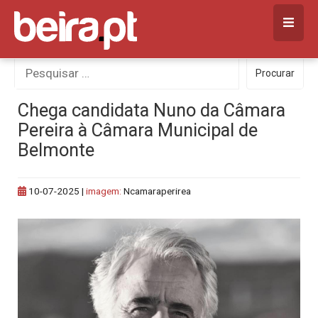
Skip
to
content
Procurar
Procurar
por:
Chega candidata Nuno da Câmara
Pereira à Câmara Municipal de
Belmonte
10-07-2025
|
imagem:
Ncamaraperirea