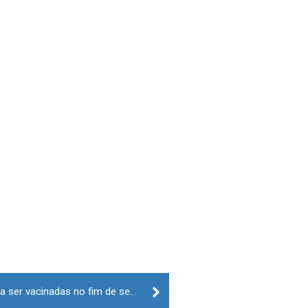
Covid-19: Crianças começam a ser vacinadas no fim de semana de 18 e 19 de dezembro