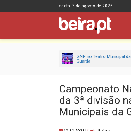
Skip
sexta, 7 de agosto de 2026
to
content
GNR no Teatro Municipal da
Guarda
Campeonato Na
da 3ª divisão n
Municipais da 
10-12-2021
|
fonte:
Beira.pt