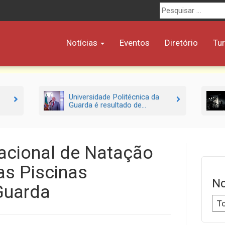
Procurar
por:
Notícias
Eventos
Diretório
Tu
Universidade Politécnica da
Guarda é resultado de...
cional de Natação
as Piscinas
No
Guarda