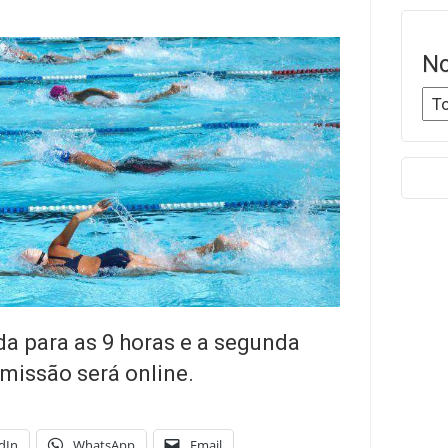
No
da para as 9 horas e a segunda
smissão será online.
dIn
WhatsApp
Email