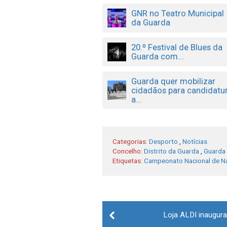
GNR no Teatro Municipal
da Guarda
20.º Festival de Blues da
Guarda com...
Guarda quer mobilizar
cidadãos para candidatu
a...
Categorias:
Desporto
,
Notícias
Concelho:
Distrito da Guarda
,
Guarda
Etiquetas:
Campeonato Nacional de N
Post
Loja ALDI inaugura
navigation