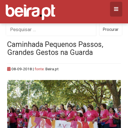
Skip
to
content
Procurar
Procurar
por:
Caminhada Pequenos Passos,
Grandes Gestos na Guarda
08-09-2018
|
fonte:
Beira.pt