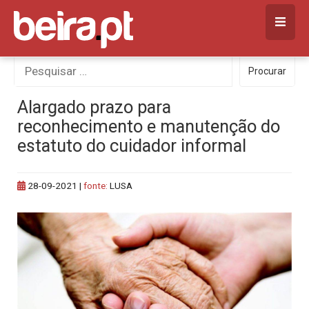
Skip
to
content
Procurar
Procurar
por:
Alargado prazo para
reconhecimento e manutenção do
estatuto do cuidador informal
28-09-2021
|
fonte:
LUSA