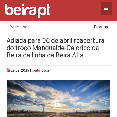
Skip
to
content
Procurar
Procurar
por:
Adiada para 06 de abril reabertura
do troço Mangualde-Celorico da
Beira da linha da Beira Alta
28-03-2025
|
fonte:
Lusa