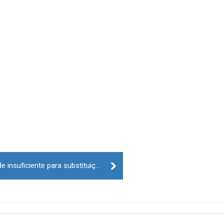
Portugal com taxa de fertilidade insuficiente para substituição de gerações