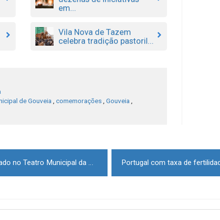
em...
Vila Nova de Tazem
celebra tradição pastoril...
a
icipal de Gouveia
,
comemorações
,
Gouveia
,
Teatro de Marionetas este sábado no Teatro Municipal da Guarda