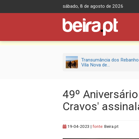
Skip
sábado, 8 de agosto de 2026
to
content
Transumância dos Rebanho
Vila Nova de...
49º Aniversári
Cravos' assina
19-04-2023
|
fonte:
Beira.pt