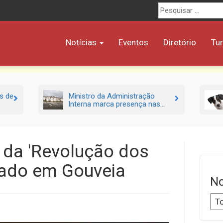
Procurar
por:
Notícias
Eventos
Diretório
Tu
s de
Ministro da Administração
Interna marca presença nas...
o da 'Revolução dos
lado em Gouveia
No