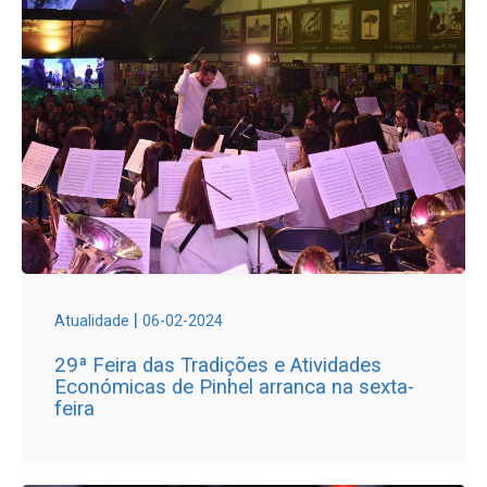
|
Atualidade
06-02-2024
29ª Feira das Tradições e Atividades
Económicas de Pinhel arranca na sexta-
feira