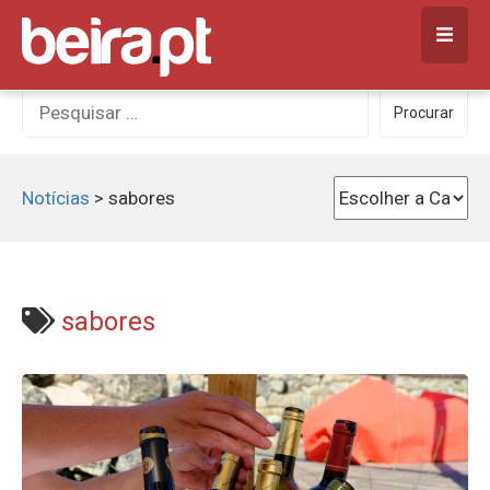
Skip
to
content
Procurar
Procurar
por:
Notícias
>
sabores
sabores