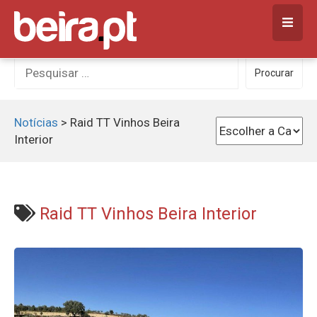
Skip
to
content
Procurar
Procurar
por:
Notícias
>
Raid TT Vinhos Beira
Interior
Raid TT Vinhos Beira Interior