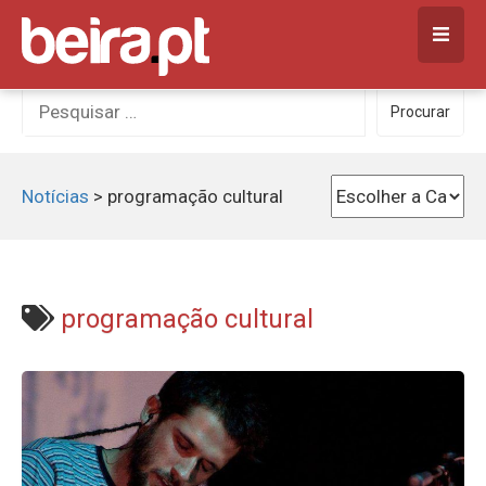
Skip
to
content
Procurar
Procurar
por:
Notícias
>
programação cultural
programação cultural