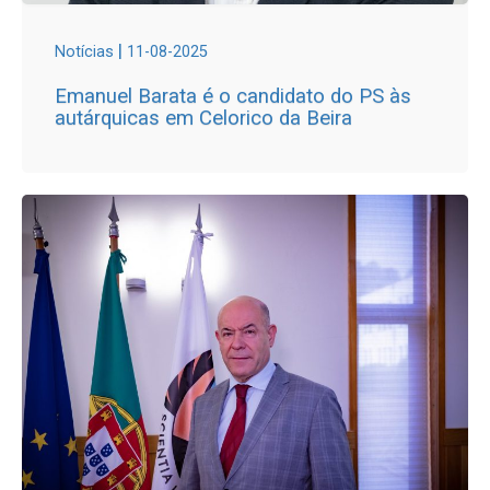
|
Notícias
11-08-2025
Emanuel Barata é o candidato do PS às
autárquicas em Celorico da Beira