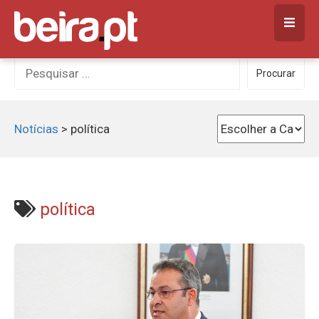
Skip
to
content
Procurar
Procurar
por:
Notícias
>
política
política