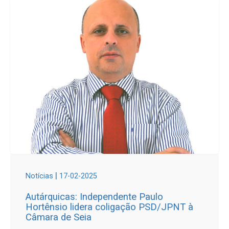
|
Notícias
17-02-2025
Autárquicas: Independente Paulo
Hortênsio lidera coligação PSD/JPNT à
Câmara de Seia