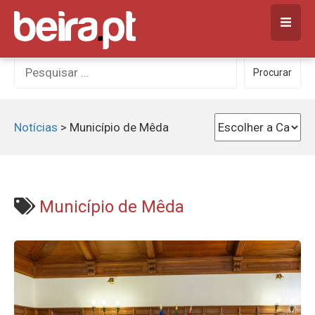
Skip
to
content
Procurar
Procurar
por:
Notícias
>
Município de Mêda
Município de Mêda