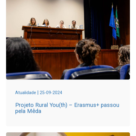
|
Atualidade
25-09-2024
Projeto Rural You(th) – Erasmus+ passou
pela Mêda