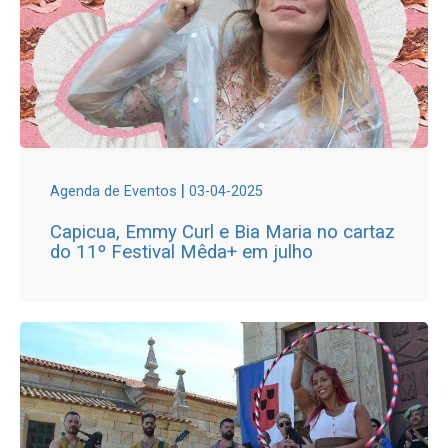
|
Agenda de Eventos
03-04-2025
Capicua, Emmy Curl e Bia Maria no cartaz
do 11º Festival Mêda+ em julho