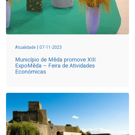
|
Atualidade
07-11-2023
Município de Mêda promove XIII
ExpoMêda – Feira de Atividades
Económicas